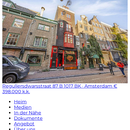
Reguliersdwarsstraat 87 B
1017 BK · Amsterdam
€
398.000 k.k.
Heim
Medien
In der Nähe
Dokumente
Angebot
Über uns