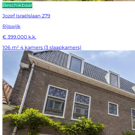
Beschikbaar
Jozef Israëlslaan 279
Rijswijk
€ 399.000 k.k.
106 m²
4 kamers (3 slaapkamers)