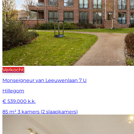
Verkocht
Monseigneur van Leeuwenlaan 7 U
Hillegom
€ 539.000 k.k.
85 m²
3 kamers (2 slaapkamers)