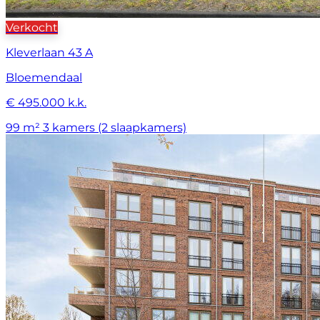
Verkocht
Kleverlaan 43 A
Bloemendaal
€ 495.000 k.k.
99 m²
3 kamers (2 slaapkamers)