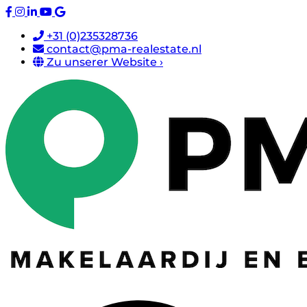
+31 (0)235328736
contact@pma-realestate.nl
Zu unserer Website ›