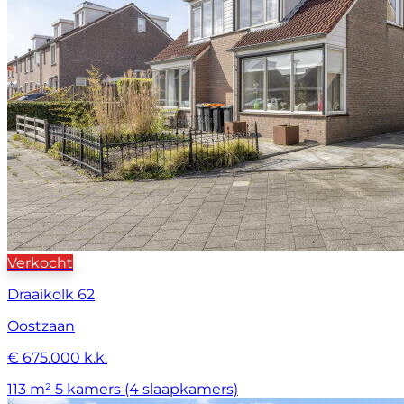
Verkocht
Draaikolk 62
Oostzaan
€ 675.000 k.k.
113 m²
5 kamers (4 slaapkamers)