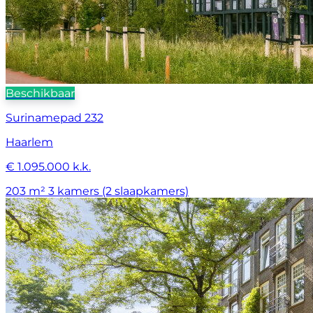
Beschikbaar
Surinamepad 232
Haarlem
€ 1.095.000 k.k.
203 m²
3 kamers (2 slaapkamers)