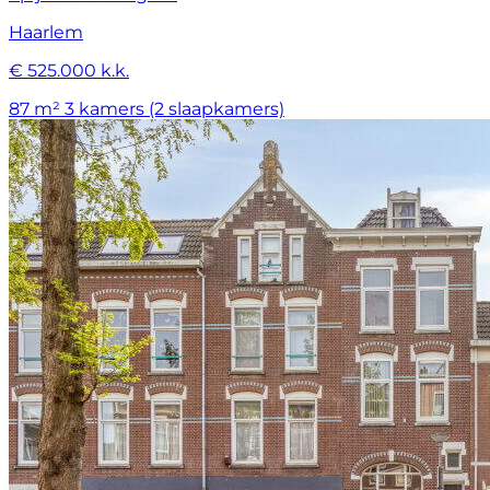
Haarlem
€ 525.000 k.k.
87 m²
3 kamers (2 slaapkamers)