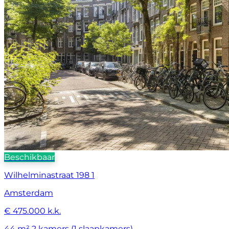
Beschikbaar
Wilhelminastraat 198 1
Amsterdam
€ 475.000 k.k.
44 m²
2 kamers (1 slaapkamers)