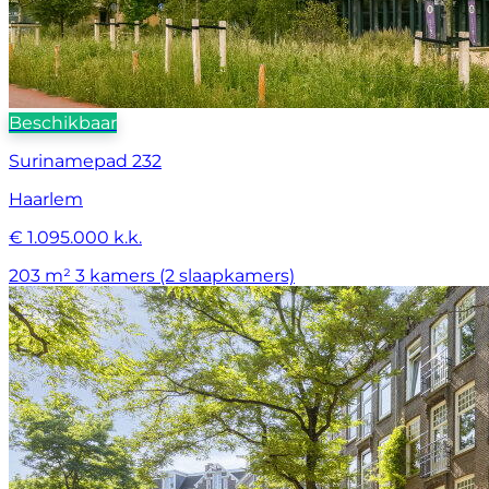
Beschikbaar
Surinamepad 232
Haarlem
€ 1.095.000 k.k.
203 m²
3 kamers (2 slaapkamers)