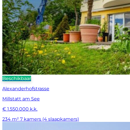
Beschikbaar
Alexanderhofstrasse
Millstatt am See
€ 1.550.000 k.k.
234 m²
7 kamers (4 slaapkamers)