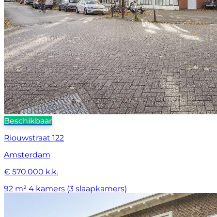
Beschikbaar
Riouwstraat 122
Amsterdam
€ 570.000 k.k.
92 m²
4 kamers (3 slaapkamers)