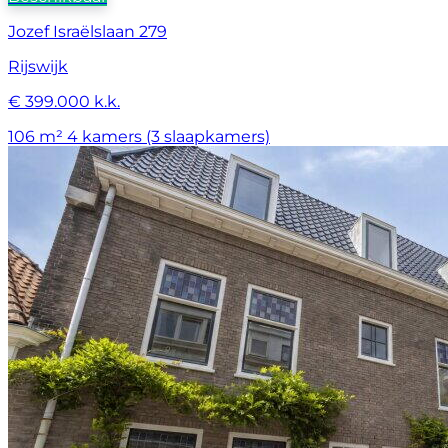
Jozef Israëlslaan 279
Rijswijk
€ 399.000 k.k.
106 m²
4 kamers (3 slaapkamers)