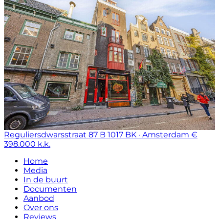
Reguliersdwarsstraat 87 B
1017 BK · Amsterdam
€
398.000 k.k.
Home
Media
In de buurt
Documenten
Aanbod
Over ons
Reviews