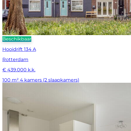
Beschikbaar
Hooidrift 134 A
Rotterdam
€ 439.000 k.k.
100 m²
4 kamers (2 slaapkamers)