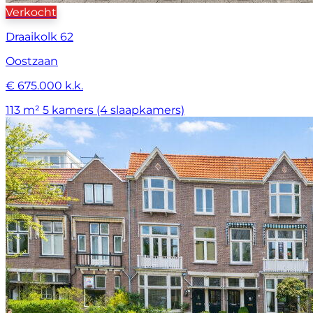
Verkocht
Draaikolk 62
Oostzaan
€ 675.000 k.k.
113 m²
5 kamers (4 slaapkamers)