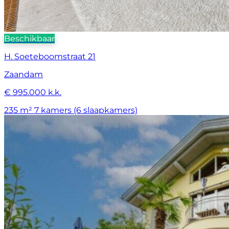
Beschikbaar
H. Soeteboomstraat 21
Zaandam
€ 995.000 k.k.
235 m²
7 kamers (6 slaapkamers)