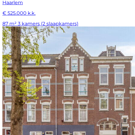
Haarlem
€ 525.000 k.k.
87 m²
3 kamers (2 slaapkamers)