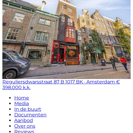
Reguliersdwarsstraat 87 B
1017 BK · Amsterdam
€
398.000 k.k.
Home
Media
In de buurt
Documenten
Aanbod
Over ons
Reviews