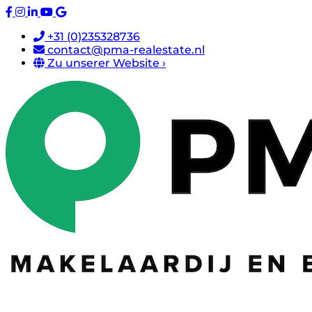
+31 (0)235328736
contact@pma-realestate.nl
Zu unserer Website ›